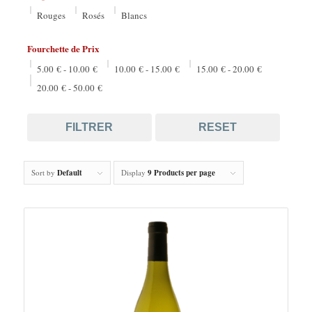
Rouges
Rosés
Blancs
Fourchette de Prix
5.00
€
-
10.00
€
10.00
€
-
15.00
€
15.00
€
-
20.00
€
20.00
€
-
50.00
€
FILTRER
RESET
Sort by
Default
Display
9 Products per page