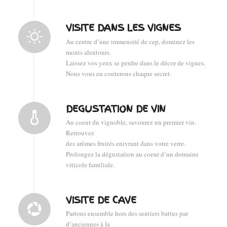
VISITE DANS LES VIGNES
Au centre d’une immensité de cep, dominez les
monts alentours.
Laissez vos yeux se perdre dans le décor de vignes.
Nous vous en conterons chaque secret.
DEGUSTATION DE VIN
Au coeur du vignoble, savourez un premier vin.
Retrouvez
des arômes fruités enivrant dans votre verre.
Prolongez la dégustation au coeur d’un domaine
viticole familiale.
VISITE DE CAVE
Partons ensemble hors des sentiers battus par
d’anciennes à la