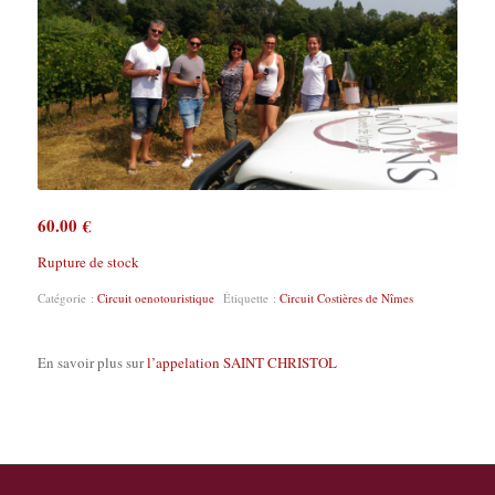
60.00
€
Rupture de stock
Catégorie :
Circuit oenotouristique
Étiquette :
Circuit Costières de Nîmes
En savoir plus sur
l’appelation SAINT CHRISTOL