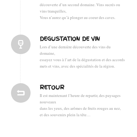
découverte d’un second domaine. Vins sucrés ou
vins tranquilles,
Vous n’aurez qu’à plonger au coeur des caves.
DEGUSTATION DE VIN
Lors d’une dernière découverte des vins du
domaine,
essayez vous à l’art de la dégustation et des accords
mets et vins, avec des spécialités de la région.
RETOUR
Il est maintenant l’heure de repartir, des paysages
nouveaux
dans les yeux, des arômes de fruits rouges au nez,
et des souvenirs plein la tête…