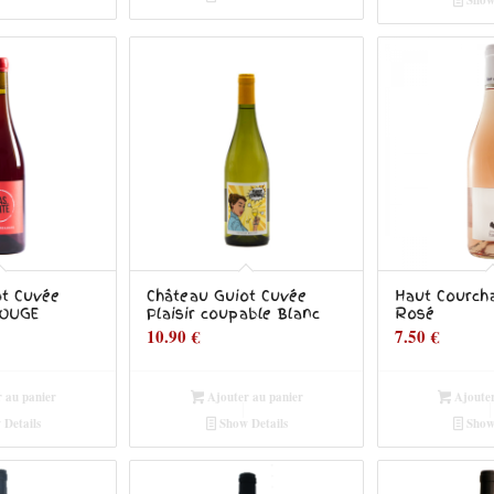
ot Cuvée
Château Guiot Cuvée
Haut Courch
ROUGE
Plaisir coupable Blanc
Rosé
10.90
€
7.50
€
 au panier
Ajouter au panier
Ajouter
Details
Show Details
Show 