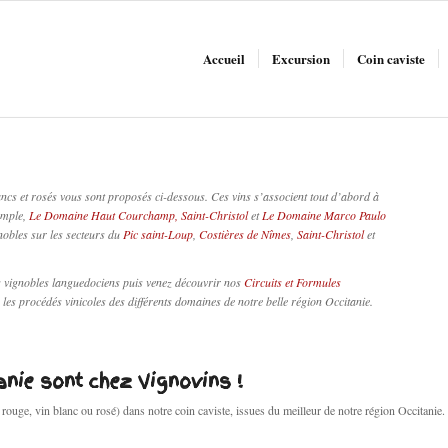
Accueil
Excursion
Coin caviste
ancs et rosés vous sont proposés ci-dessous. Ces vins s’associent tout d’abord à
emple,
Le Domaine Haut Courchamp, Saint-Christol
et
Le Domaine Marco Paulo
gnobles sur les secteurs du
Pic saint-Loup
,
Costières de Nîmes
,
Saint-Christol
et
s vignobles languedociens puis venez découvrir nos
Circuits et Formules
es procédés vinicoles des différents domaines de notre belle région Occitanie.
anie sont chez Vignovins !
 rouge, vin blanc ou rosé) dans notre coin caviste, issues du meilleur de notre région Occitanie.