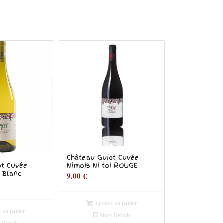
Château Guiot Cuvée
Nîmois Ni toi ROUGE
ot Cuvée
i Blanc
9.00
€
Ajouter au panier
 au panier
Show Details
Details