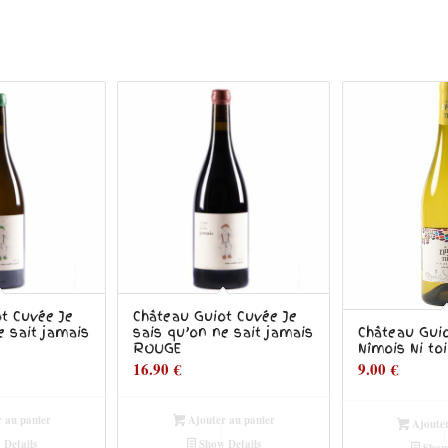
t Cuvée Je
Château Guiot Cuvée Je
e sait jamais
sais qu’on ne sait jamais
Château Gui
ROUGE
Nîmois Ni to
16.90
€
9.00
€
 au panier
Ajouter au panier
Ajouter
Details
Show Details
Show 