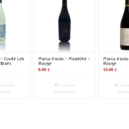
 – Cuvée Les
Marco Paulo – Madeline –
Marco Paulo 
 Blanc
Rouge
Rouge
8.00
€
10.00
€
 au panier
Lire la suite
Ajouter
Details
Show Details
Show 