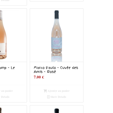
amp – Le
Marco Paulo – Cuvée des
Amis – Rosé
7.00
€
 au panier
Ajouter au panier
Details
Show Details