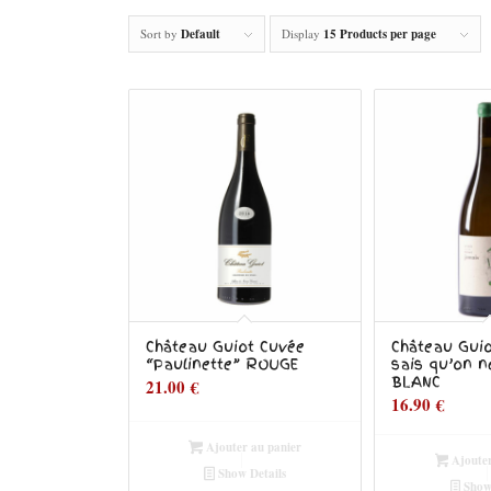
Sort by
Default
Display
15 Products per page
Château Guiot Cuvée
Château Guio
“Paulinette” ROUGE
sais qu’on n
BLANC
21.00
€
16.90
€
Ajouter au panier
Ajouter
Show Details
Show 