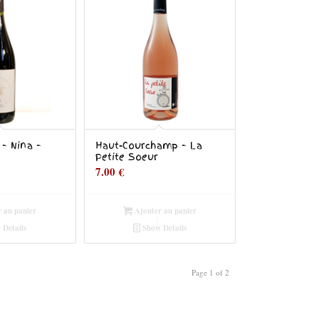
– Nina –
Haut-Courchamp – La
Petite Soeur
7.00
€
 au panier
Ajouter au panier
Details
Show Details
Page 1 of 2