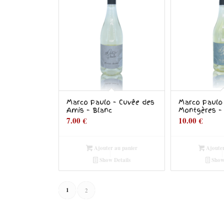
Marco Paulo – Cuvée des
Marco Paulo
Amis – Blanc
Montgères –
7.00
€
10.00
€
Ajouter au panier
Ajouter
Show Details
Show 
1
2