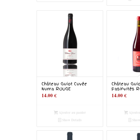
Château Guiot Cuvée
Château Gui
Numa ROUGE
Pasinvités 
14.00
€
14.00
€
Ajouter au panier
Ajouter
Show Details
Show 